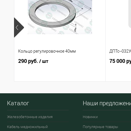
Кольцо регулировочное 40мм
ДПТс--032У
290 руб.
75 000 р
/ шт
Каталог
Наши предложен
Железобетонные изделия
Новинки
Кабель медножильный
Популярные товары