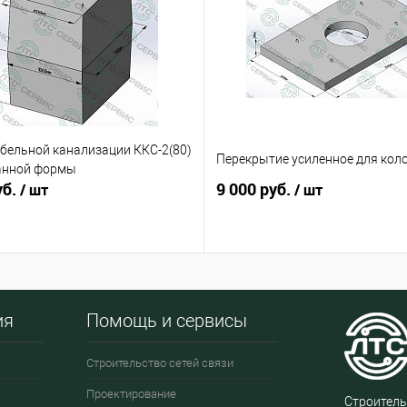
бельной канализации ККС-2(80)
Перекрытие усиленное для кол
анной формы
уб.
9 000 руб.
/ шт
/ шт
ия
Помощь и сервисы
Строительство сетей связи
Проектирование
Строитель