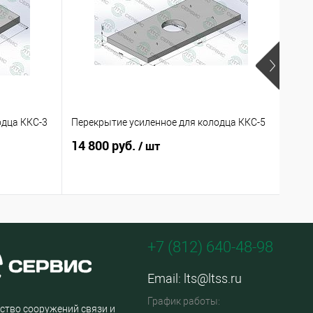
одца ККС-3
Перекрытие усиленное для колодца ККС-5
Коль
14 800 руб.
290
/ шт
+7 (812) 640-48-98
Email:
lts@ltss.ru
График работы:
ство сооружений связи и