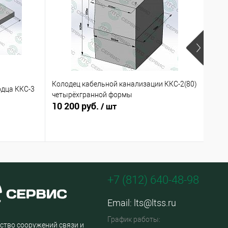
Колодец кабельной канализации ККС-2(80)
Коро
одца ККС-3
четырёхгранной формы
КРТ-
10 200 руб.
200
/ шт
+7 (812) 640-48-98
Email:
lts@ltss.ru
График работы:
ство сооружений связи и