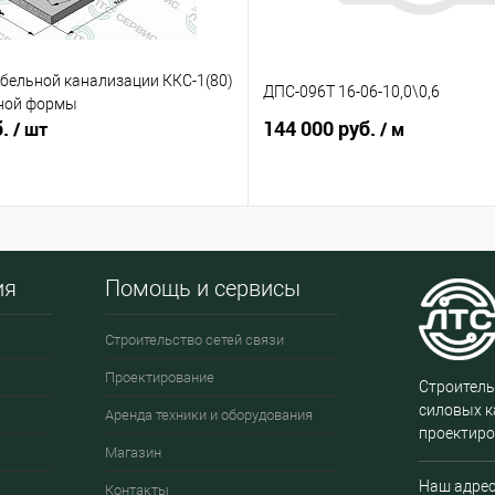
бельной канализации ККС-1(80)
ДПС-096Т 16-06-10,0\0,6
ной формы
б.
144 000 руб.
/ шт
/ м
ия
Помощь и сервисы
Строительство сетей связи
Проектирование
Строитель
силовых к
Аренда техники и оборудования
проектиро
Магазин
Наш адрес
Контакты