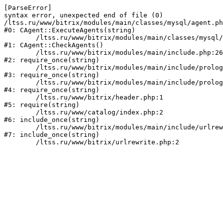
[ParseError] 

syntax error, unexpected end of file (0)

/ltss.ru/www/bitrix/modules/main/classes/mysql/agent.ph
#0: CAgent::ExecuteAgents(string)

	/ltss.ru/www/bitrix/modules/main/classes/mysql/agent.php:40

#1: CAgent::CheckAgents()

	/ltss.ru/www/bitrix/modules/main/include.php:264

#2: require_once(string)

	/ltss.ru/www/bitrix/modules/main/include/prolog_before.php:14

#3: require_once(string)

	/ltss.ru/www/bitrix/modules/main/include/prolog.php:10

#4: require_once(string)

	/ltss.ru/www/bitrix/header.php:1

#5: require(string)

	/ltss.ru/www/catalog/index.php:2

#6: include_once(string)

	/ltss.ru/www/bitrix/modules/main/include/urlrewrite.php:159

#7: include_once(string)
