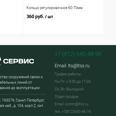
Кольцо регулировочное 60-70мм
Пере
360 руб.
14 
/ шт
+7 (812) 640-48-98
Email:
lts@ltss.ru
График работы:
ство сооружений связи и
Пн-Пт: с 9:00 до 17:00
абельных линий от
вания до эксплуатации.
Сб, Вс: Выходной
Отдел продаж:
: 193079, Санкт-Петербург,
Email: comm@ltss.ru
я наб., д. 104, корп.2, лит.
тел. +7(812)640-46-74