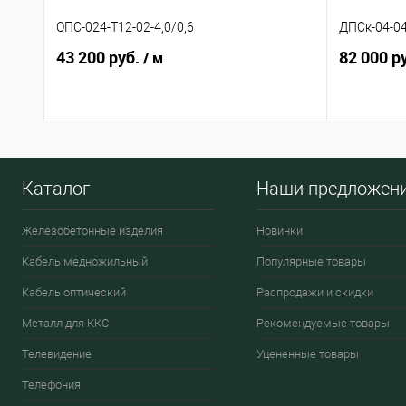
ОПС-024-Т12-02-4,0/0,6
ДПСк-04-04
43 200 руб.
82 000 р
/ м
Каталог
Наши предложен
Железобетонные изделия
Новинки
Кабель медножильный
Популярные товары
Кабель оптический
Распродажи и скидки
Металл для ККС
Рекомендуемые товары
Телевидение
Уцененные товары
Телефония