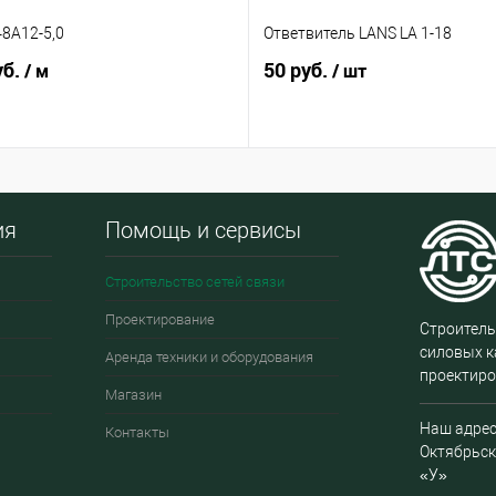
8А12-5,0
Ответвитель LANS LA 1-18
уб.
50 руб.
/ м
/ шт
ия
Помощь и сервисы
Строительство сетей связи
Проектирование
Строитель
силовых к
Аренда техники и оборудования
проектиро
Магазин
Наш адрес
Контакты
Октябрьска
«У»