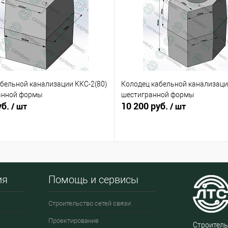
бельной канализации ККС-2(80)
Колодец кабельной канализаци
анной формы
шестигранной формы
уб.
10 200 руб.
/ шт
/ шт
ия
Помощь и сервисы
Строительство сетей связи
Проектирование
Строитель