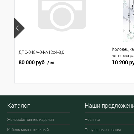
Колодец ка
ДПС-048А-04-А12х4-8,0
четырёхгр
80 000 руб.
10 200 р
/ м
Каталог
Наши предложен
Железобетонные изделия
Новинки
Кабель медножильный
Популярные товары