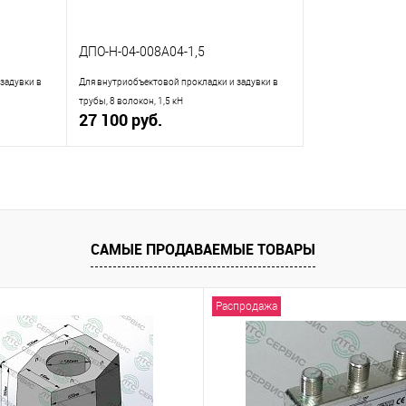
ДПО-Н-04-008А04-1,5
задувки в
Для внутриобъектовой прокладки и задувки в
трубы, 8 волокон, 1,5 кН
27 100 руб.
В корзину
равнению
Купить в 1 клик
К сравнению
САМЫЕ ПРОДАВАЕМЫЕ ТОВАРЫ
аличии
В избранное
В наличии
Распродажа