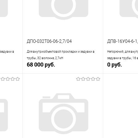
ДПО-032Т06-06-2,7/04
ДПВ-16У04-6-1,
задувки в
Для внутриобъектовой прокладки и задувки в
Негорючий, для вну
трубы, 32 волокна, 2,7кН
задувки в трубы, 16 
68 000 руб.
0 руб.
В корзину
равнению
Купить в 1 клик
К сравнению
Купить в 1 кли
аличии
В избранное
В наличии
В избранное