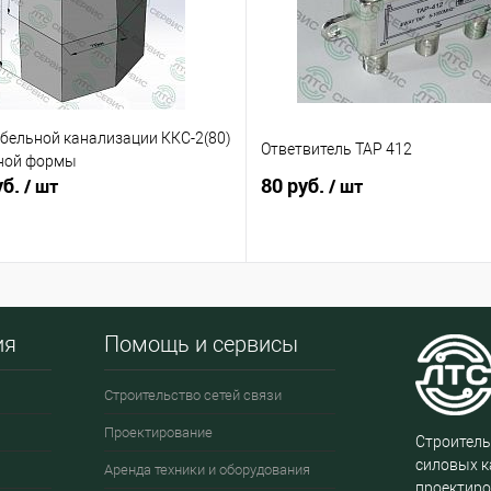
бельной канализации ККС-2(80)
Ответвитель ТАР 412
ной формы
уб.
80 руб.
/ шт
/ шт
ия
Помощь и сервисы
Строительство сетей связи
Проектирование
Строитель
силовых к
Аренда техники и оборудования
проектиро