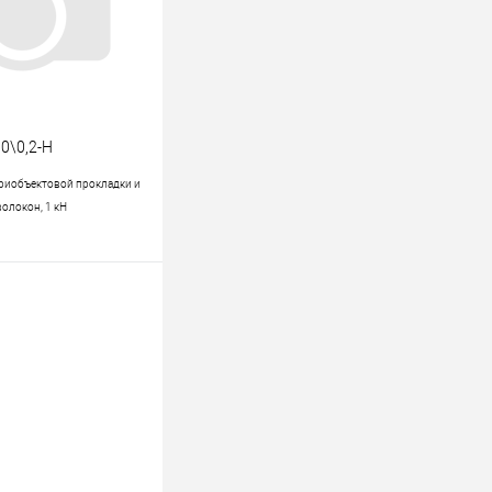
0\0,2-Н
триобъектовой прокладки и
волокон, 1 кН
В корзину
к
К сравнению
В наличии