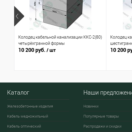
Колодец кабельной канализации ККС-2(80)
Колодец ка
четырёхгранной формы
шестигран
10 200 руб.
10 200 р
/ шт
Каталог
Наши предложен
Железобетонные изделия
Новинки
Кабель медножильный
Популярные товары
Кабель оптический
Распродажи и скидки