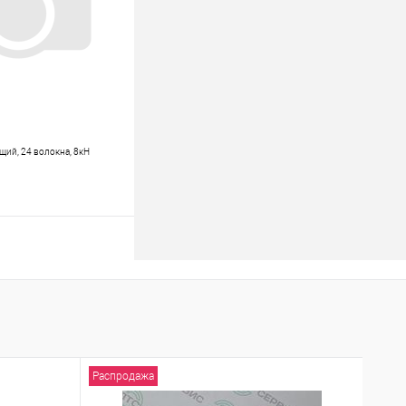
ий, 24 волокна, 8кН
В корзину
к
К сравнению
В наличии
Распродажа