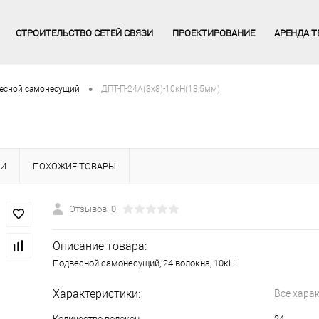
СТРОИТЕЛЬСТВО СЕТЕЙ СВЯЗИ
ПРОЕКТИРОВАНИЕ
АРЕНДА Т
•
есной самонесущий
ДПТ-П-24А(3х8)-10кН(13,5мм)
КИ
ПОХОЖИЕ ТОВАРЫ
Отзывов: 0
Описание товара:
Подвесной самонесущий, 24 волокна, 10кН
Характеристики:
Все хара
Количество волокон
24