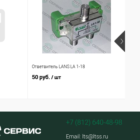
Ответвитель LANS LA 1-18
ДПС-
50 руб.
65 
/ шт
+7 (812) 640-48-98
Email:
lts@ltss.ru