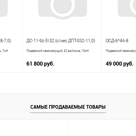
8-7,0)
ДС-11-9z-5\32 (с/нес ДПТ-032-11,0)
ОСД-6*4А-8
, 7кН
Подвесной самонесущий, 32 волокна, 10кН
Подвесной самонесущ
61 800 руб.
49 000 руб.
В корзину
равнению
Купить в 1 клик
К сравнению
Купить в 1 кли
САМЫЕ ПРОДАВАЕМЫЕ ТОВАРЫ
аличии
В избранное
В наличии
В избранное