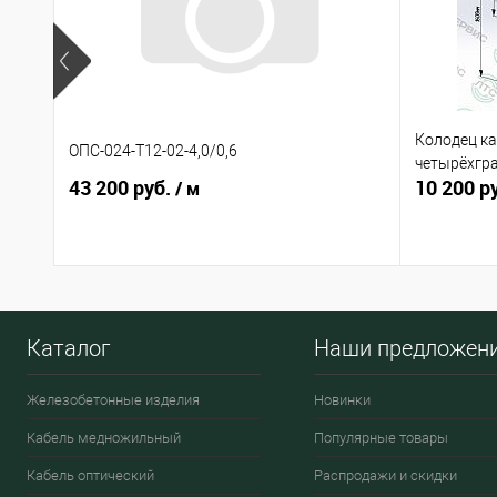
Колодец ка
ОПС-024-Т12-02-4,0/0,6
четырёхгр
43 200 руб.
10 200 р
/ м
Каталог
Наши предложен
Железобетонные изделия
Новинки
Кабель медножильный
Популярные товары
Кабель оптический
Распродажи и скидки