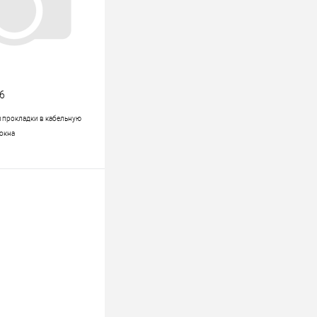
6
я прокладки в кабельную
окна
В корзину
к
К сравнению
В наличии