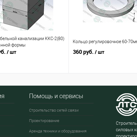
бельной канализации ККС-2(80)
Кольцо регулировочное 60-70м
анной формы
уб.
360 руб.
/ шт
/ шт
ия
Помощь и сервисы
Строительство сетей связи
Проектирование
Строитель
силовых к
Аренда техники и оборудования
проектиро