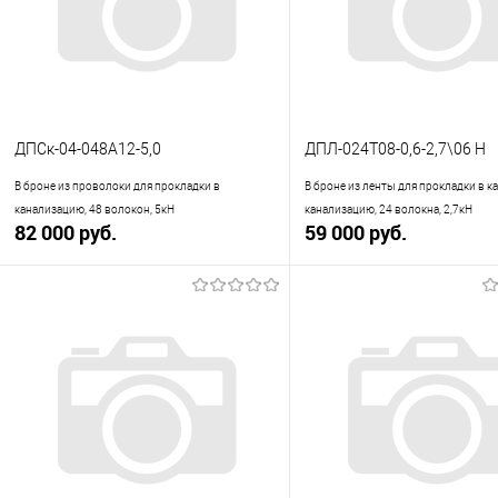
ДПСк-04-048А12-5,0
ДПЛ-024Т08-0,6-2,7\06 Н
В броне из проволоки для прокладки в
В броне из ленты для прокладки в 
канализацию, 48 волокон, 5кН
канализацию, 24 волокна, 2,7кН
82 000 руб.
59 000 руб.
В корзину
В корзину
Купить в 1 клик
К сравнению
Купить в 1 клик
К с
В избранное
В наличии
В избранное
В н