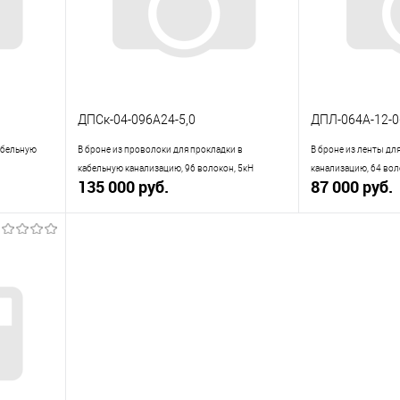
ДПСк-04-096А24-5,0
ДПЛ-064А-12-0
кабельную
В броне из проволоки для прокладки в
В броне из ленты дл
кабельную канализацию, 96 волокон, 5кН
канализацию, 64 вол
135 000 руб.
87 000 руб.
В корзину
равнению
Купить в 1 клик
К сравнению
Купить в 1 кли
аличии
В избранное
В наличии
В избранное