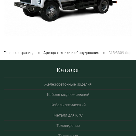
•
•
Главная страница
Аренда техники и оборудования
ГАЗ-3309 борт 4
Каталог
Железобетонные изделия
Кабель медножильный
Кабель оптический
Металл для ККС
Телевидение
Телефония