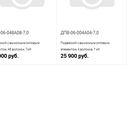
06-048А08-7,0
ДПВ-06-004А04-7,0
сной с выносным силовым
Подвесной с выносным силовым
том, 48 волокон, 7кН
элементом, 4 волокна, 7 кН
000 руб.
25 900 руб.
В корзину
В корзину
пить в 1 клик
К сравнению
Купить в 1 клик
К сравнению
избранное
В наличии
В избранное
В наличии