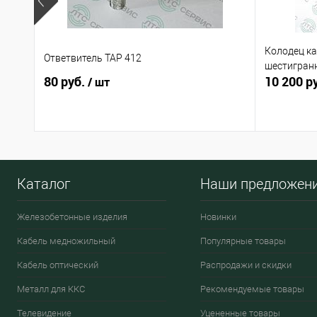
Колодец ка
Ответвитель ТАР 412
шестигран
80 руб.
10 200 р
/ шт
Каталог
Наши предложен
Железобетонные изделия
Новинки
Кабель медножильный
Популярные товары
Кабель оптический
Распродажи и скидки
Металл для ККС
Рекомендуемые товары
Телевидение
Уцененные товары