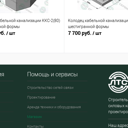
бельной канализации ККС-2(80)
Колодец кабельной канализаци
ной формы
шестигранной формы
уб.
7 700 руб.
/ шт
/ шт
ия
Помощь и сервисы
Строительство сетей связи
Проектирование
Строитель
силовых к
Аренда техники и оборудования
проектиро
Магазин
Наш адрес
Контакты